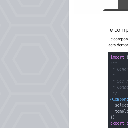
le com
Le compone
sera deman
import
{
/**
* Gener
*
* See h
* Compo
*/
@Compon
selec
templa
})
export