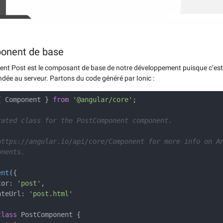
ponent de base
nt Post est le composant de base de notre développement puisque c’est l
dée au serveur. Partons du code généré par Ionic :
 Component }
from
'@angular/core'
;
ated class for the PostComponent component.
ttps://angular.io/api/core/Component for more info on A
nents.
ent
({
tor:
'post'
,
teUrl:
'post.html'
class
PostComponent {