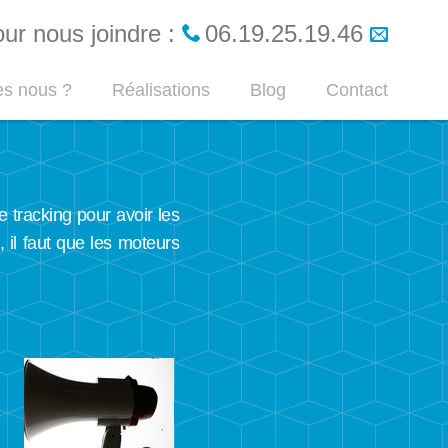
ur nous joindre :
06.19.25.19.46
s nous ?
Réalisations
Blog
Contact
e tracking pour avoir les
, il faut que les moteurs