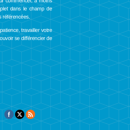
Pour commencer, à moins
omplet dans le champ de
s référencées.
tience, travailler votre
uvoir se différencier de